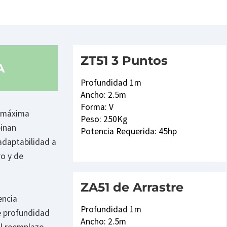
ZT51 3 Puntos
A
Profundidad 1m
Ancho: 2.5m
Forma: V
a máxima
Peso: 250Kg
binan
Potencia Requerida: 45hp
 adaptabilidad a
ro y de
ZA51 de Arrastre
encia
Profundidad 1m
e profundidad
Ancho: 2.5m