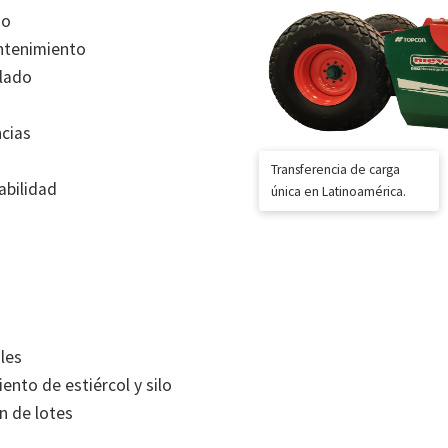
so
antenimiento
ulado
ncias
Transferencia de carga
abilidad
única en Latinoamérica.
ales
ento de estiércol y silo
n de lotes